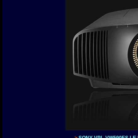
>
SONY VPL-VW590ES LE