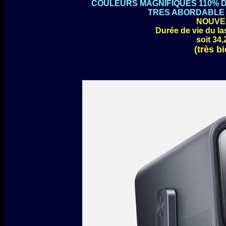
COULEURS MAGNIFIQUES 110% DU
TRES ABORDABLE E
NOUVE
Durée de vie du la
soit 34,
(très b