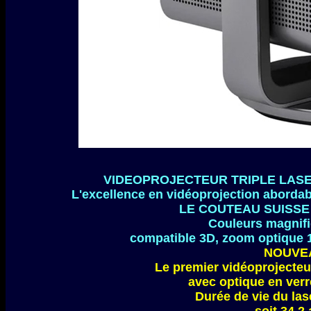
VIDEOPROJECTEUR TRIPLE LASE
L'excellence en vidéoprojection aborda
LE COUTEAU SUISSE 
Couleurs magnif
compatible 3D, zoom optique 1,
NOUVE
Le premier vidéoprojecte
avec optique en ver
Durée de vie du las