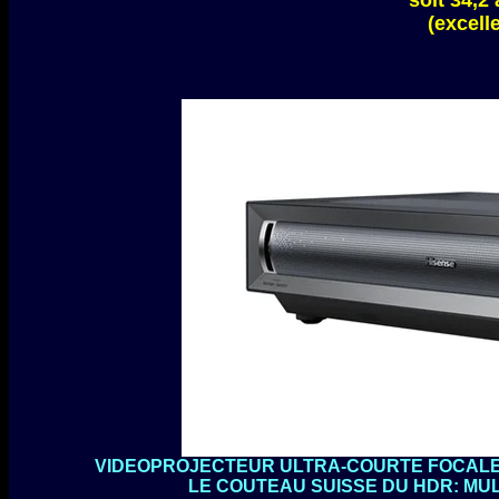
soit 34,2
(excell
VIDEOPROJECTEUR ULTRA-COURTE FOCALE 
LE COUTEAU SUISSE DU HDR: MULT