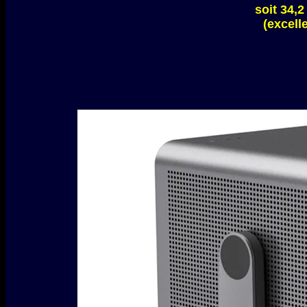
soit 34,2
(excell