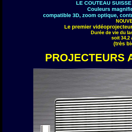
LE COUTEAU SUISSE 
Couleurs magnifi
compatible 3D, zoom optique, contr
NOUVE
Le premier vidéoprojecteu
Durée de vie du la
soit 34,2
(très b
PROJECTEURS A