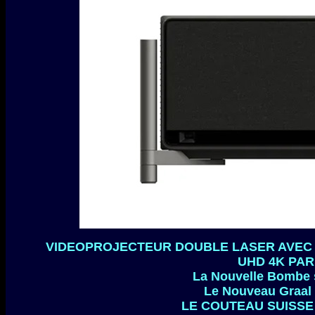
VIDEOPROJECTEUR DOUBLE LASER AVEC
UHD 4K PAR
La Nouvelle Bombe s
Le Nouveau Graal d
LE COUTEAU SUISSE 