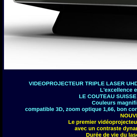
VIDEOPROJECTEUR TRIPLE LASER UHD
L'excellence e
LE COUTEAU SUISSE 
Couleurs magnif
compatible 3D, zoom optique 1,66, bon cont
NOUVE
Le premier vidéoprojecte
avec un contraste dyna
Durée de vie du las